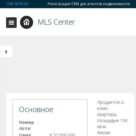
CRM INTRUM
Регистрация CRM для агентств недвижимости
MLS Center
Продается 2-
Основное
комн.
квартира,
площадью 150
Номер
кв.м.
лота:
Жилая
Цена:
Р 57 000 000