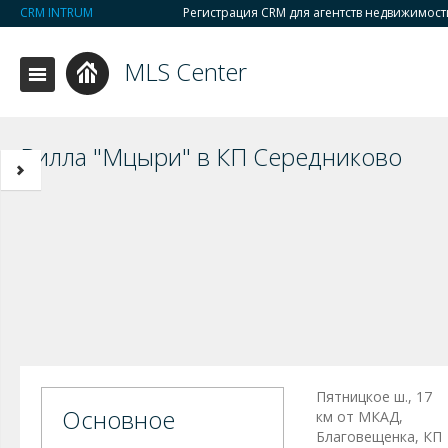
CRM INTRUM
Регистрация CRM для агентств недвижимост
MLS Center
Вилла "Мцыри" в КП Середниково
Пятницкое ш., 17
Основное
км от МКАД,
Благовещенка, КП