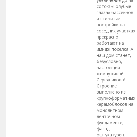
увеличение до 48
соток! «Голубые
глаза» бассейнов
и стильные
постройки на
соседних участках
прекрасно
работают на
имидж поселка. А
наш дом станет,
безусловно,
настоящей
жемчужиной
Середникова!
Строение
выполнено из
крупноформатных
керамоблоков на
монолитном
ленточном
фундаменте,
фасад
оштукатурен.