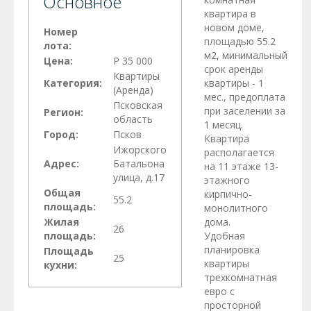
Основное
квартира в
новом доме,
Номер
площадью 55.2
лота:
м2, минимальный
Цена:
Р 35 000
срок аренды
Квартиры
Категория:
квартиры - 1
(Аренда)
мес., предоплата
Псковская
при заселении за
Регион:
область
1 месяц.
Город:
Псков
Квартира
Ижорского
располагается
Адрес:
Батальона
на 11 этаже 13-
улица, д.17
этажного
Общая
кирпично-
55.2
площадь:
монолитного
Жилая
дома.
26
площадь:
Удобная
планировка
Площадь
25
квартиры
кухни:
трехкомнатная
евро с
просторной