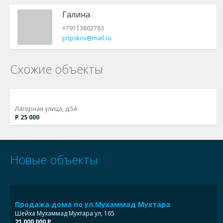
Галина
+79113802783
pnpskov@mail.ru
Схожие объекты
Лагерная улица, д.5А
Р 25 000
Новые объекты
Продажа дома по ул.Мухаммад Мухтара
Шейха Мухаммад Мухтара ул, 165
21 000 000 Р