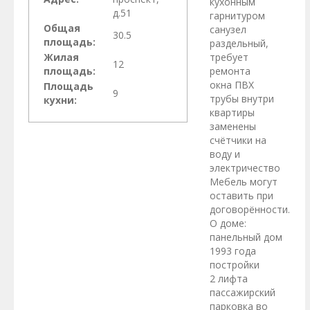
кухонным
д.51
гарнитуром
Общая
санузел
30.5
площадь:
раздельный,
Жилая
требует
12
площадь:
ремонта
окна ПВХ
Площадь
9
трубы внутри
кухни:
квартиры
заменены
счётчики на
воду и
электричество
Мебель могут
оставить при
договорённости.
О доме:
панельный дом
1993 года
постройки
2 лифта
пассажирский
парковка во