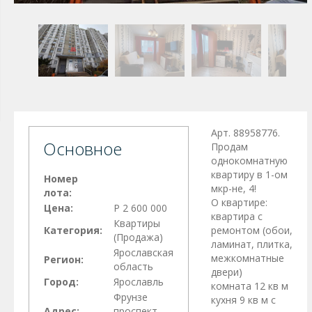
Арт. 88958776.
Основное
Продам
однокомнатную
квартиру в 1-ом
Номер
мкр-не, 4!
лота:
О квартире:
Цена:
Р 2 600 000
квартира с
Квартиры
Категория:
ремонтом (обои,
(Продажа)
ламинат, плитка,
Ярославская
межкомнатные
Регион:
область
двери)
Город:
Ярославль
комната 12 кв м
Фрунзе
кухня 9 кв м с
Адрес:
проспект,