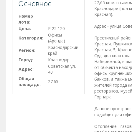
Основное
27,65 кв.м. в само
Краснодаре (пол к
Красная).
Номер
лота:
Адрес - улица Сове
Цена:
Р 22 120
Офисы
Категория:
Престижный район 
(Аренда)
Красная, Пушкинс
Краснодарский
Красная, 5, Крае
Регион:
край
Суд, два квартала
Город:
Краснодар г
Набережной, в ша
Советская ул,
от объекта наход
Адрес:
40
офисы крупнейших
Общая
банков, а также м
27.65
площадь:
жителей города (
ресторанов, музей
Горпарк.
Данное пространс
подойдет для офис
Отопление - газов