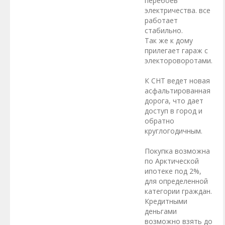
перебоев
электричества. все
работает
стабильно.
Так же к дому
прилегает гараж с
электороворотами.
К СНТ ведет новая
асфальтированная
дорога, что дает
доступ в город и
обратно
круглогодичным.
Покупка возможна
по Арктической
ипотеке под 2%,
для определенной
категории граждан.
Кредитными
деньгами
возможно взять до