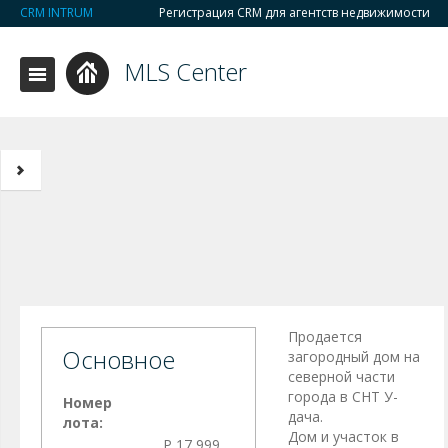
CRM INTRUM
Регистрация CRM для агентств недвижимости
MLS Center
Продается
Основное
загородный дом на
северной части
города в СНТ У-
Номер
дача.
лота:
Дом и участок в
Р 17 999