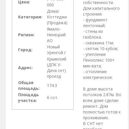
Цена:
собственности.
000
Дом капитального
Дома/
строения:
Категория:
Коттеджи
- фундамент
(Продажа)
ленточный;
Ямало-
- стены из
Регион:
Ненецкий
газблока;
АО
- скважина 11м;
Новый
- септик 10 кубов;
Город:
Уренгой г
- упепление
Крымский
Пеноплекс 100+
(ДПК У-
мин вата;
Адрес:
Дача снт)
- отопление
проезд
электрическое.
Общая
174.3
площадь:
В доме высота
Площадь
потолков 2.87м. Во
6 сот.
участка:
всем доме сделан
ремонт. Дом
полностью готов к
проживанию.
В СНТ нет