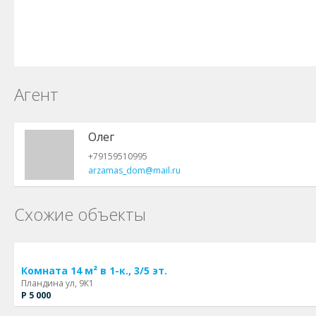
Агент
Олег
+79159510995
arzamas_dom@mail.ru
Схожие объекты
Комната 14 м² в 1-к., 3/5 эт.
Пландина ул, 9К1
Р 5 000