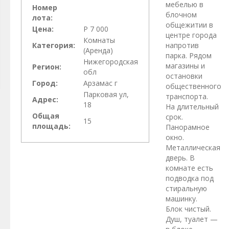
мебелью в
Номер
блочном
лота:
общежитии в
Цена:
Р 7 000
центре города
Комнаты
Категория:
напротив
(Аренда)
парка. Рядом
Нижегородская
магазины и
Регион:
обл
остановки
Город:
Арзамас г
общественного
Парковая ул,
транспорта.
Адрес:
18
На длительный
Общая
срок.
15
площадь:
Панорамное
окно.
Металлическая
дверь. В
комнате есть
подводка под
стиральную
машинку.
Блок чистый.
Душ, туалет —