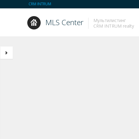
CRM INTRUM
MLS Center
Мультилистинг
CRM INTRUM realty