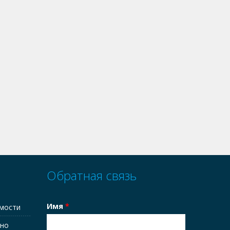
Обратная связь
Имя
*
имости
тно