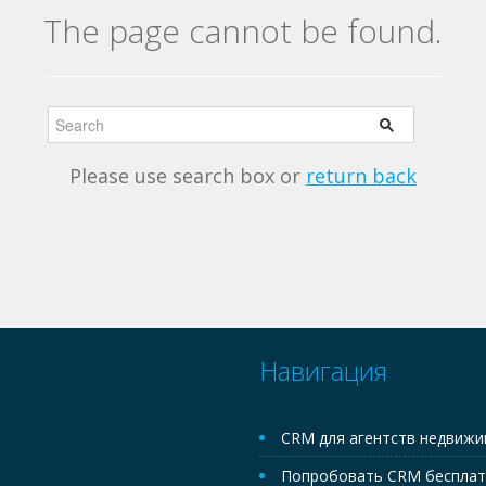
The page cannot be found.
Please use search box or
return back
Навигация
CRM для агентств недвиж
Попробовать CRM беспла