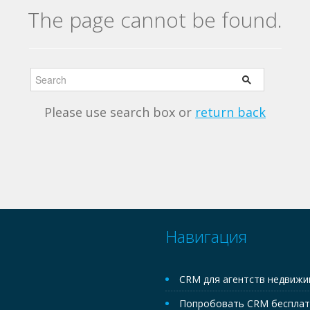
The page cannot be found.
Please use search box or
return back
Навигация
CRM для агентств недвиж
Попробовать CRM беспла