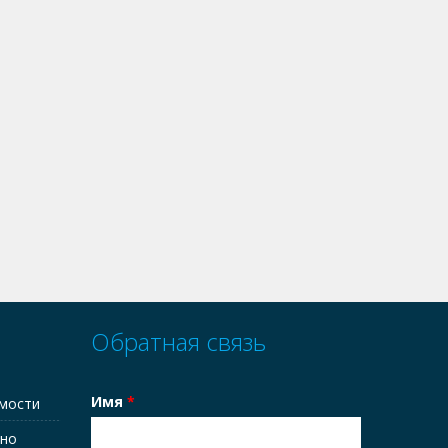
Обратная связь
Имя
*
имости
тно