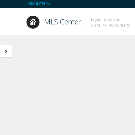
CRM INTRUM
MLS Center
Мультилистинг
CRM INTRUM realty