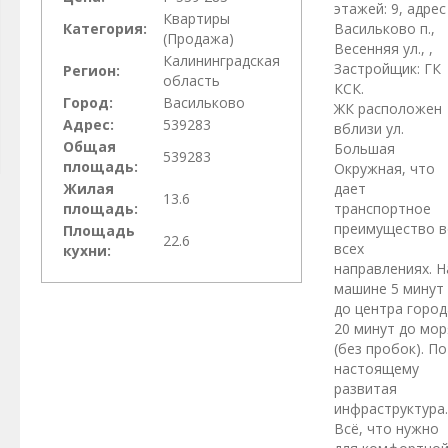
этажей: 9, адрес
Квартиры
Категория:
Васильково п.,
(Продажа)
Весенняя ул., ,
Калининградская
Застройщик: ГК
Регион:
область
КСК.
Город:
Васильково
ЖК расположен
Адрес:
539283
вблизи ул.
Общая
Большая
539283
площадь:
Окружная, что
Жилая
дает
13.6
площадь:
транспортное
преимущество в
Площадь
22.6
всех
кухни:
направлениях. Н
машине 5 минут
до центра город
20 минут до мор
(без пробок). По
настоящему
развитая
инфраструктура.
Всё, что нужно