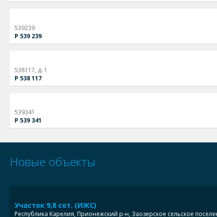
539239
Р 539 239
538117, д. 1
Р 538 117
539341
Р 539 341
Новые объекты
Участок 9,8 сот. (ИЖС)
Республика Карелия, Прионежский р-н, Заозерское сельское поселе