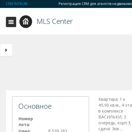
CRM INTRUM
Регистрация CRM для агентств недвижим
MLS Center
Квартира: 1 к
Основное
45,90 кв.м., 4 эт
в комплексе
ВАСИЛЬКИ, 3
Номер
очередь, корп.3,
лота:
сдача: 3кв. ,
Цена:
Р 539 283