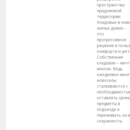
пространства
придомовой
территории.
Кладовые в нов
жилых домах –
это
прогрессивное
решение в поль
комфорта и уют
Собственная
кладовая – меч
многих. Ведь
ежедневно мног
новоселы
сталкиваются с
необходимость
оставлять ценн
предметы в
подъезде и
переживать за и
сохранность.