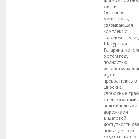
для комфортно
жизни.
Основная
магистраль,
связывающая
комплекс с
городом — ули
Шатурская-
Гагарина, котор
в этом году
полностью
реконструирова
и уже
превратились в
широкие
свободные трас
с пешеходными 
велосипедными
дорожками.
В шаговой
доступности дв
новых детских
садика и школа.