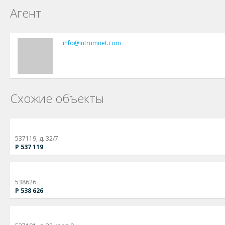
Агент
info@intrumnet.com
Схожие объекты
537119, д. 32/7
Р 537 119
538626
Р 538 626