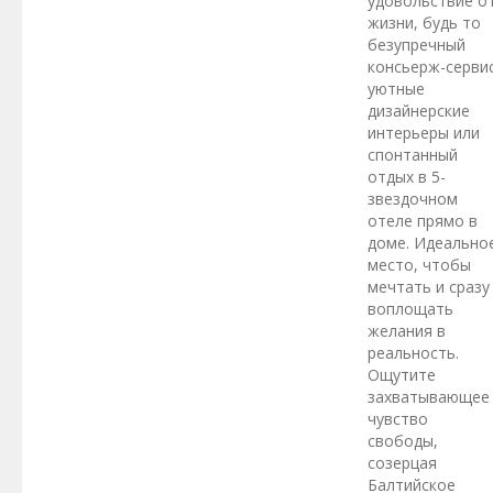
удовольствие о
жизни, будь то
безупречный
консьерж-сервис
уютные
дизайнерские
интерьеры или
спонтанный
отдых в 5-
звездочном
отеле прямо в
доме. Идеально
место, чтобы
мечтать и сразу
воплощать
желания в
реальность.
Ощутите
захватывающее
чувство
свободы,
созерцая
Балтийское