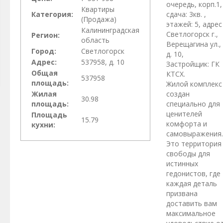
очередь, корп.1,
Квартиры
Категория:
сдача: 3кв. ,
(Продажа)
этажей: 5, адрес
Калининградская
Светлогорск г.,
Регион:
область
Верещагина ул.,
Город:
Светлогорск
д. 10,
Адрес:
537958, д. 10
Застройщик: ГК
Общая
КТСХ.
537958
площадь:
Жилой комплекс
Жилая
создан
30.98
площадь:
специально для
ценителей
Площадь
15.79
комфорта и
кухни:
самовыражения.
Это территория
свободы для
истинных
гедонистов, где
каждая деталь
призвана
доставить вам
максимальное