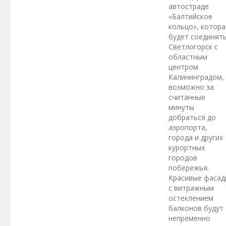
автостраде
«Балтийское
кольцо», котора
будет соединят
Светлогорск с
областным
центром
Калининградом,
возможно за
считанные
минуты
добраться до
аэропорта,
города и других
курортных
городов
побережья.
Красивые фасад
с витражным
остеклением
балконов будут
непременно