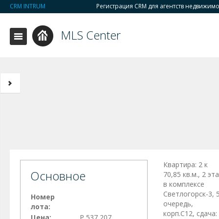
CRM INTRUM
Регистрация CRM для агентств недвижим
MLS Center
Квартира: 2 к
Основное
70,85 кв.м., 2 эт
в комплексе
Светлогорск-3, 
Номер
очередь,
лота:
корп.С12, сдача:
Цена:
Р 537 207