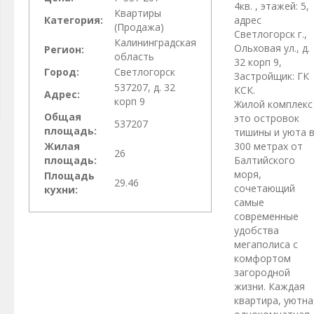
4кв. , этажей: 5,
Квартиры
Категория:
адрес
(Продажа)
Светлогорск г.,
Калининградская
Ольховая ул., д.
Регион:
область
32 корп 9,
Город:
Светлогорск
Застройщик: ГК
537207, д. 32
КСК.
Адрес:
корп 9
Жилой комплекс 
Общая
это островок
537207
площадь:
тишины и уюта 
Жилая
300 метрах от
26
площадь:
Балтийского
моря,
Площадь
29.46
сочетающий
кухни:
самые
современные
удобства
мегаполиса с
комфортом
загородной
жизни. Каждая
квартира, уютна