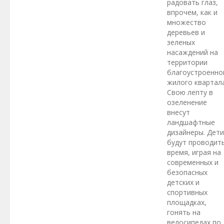
радовать глаз,
впрочем, как и
множество
деревьев и
зеленых
насаждений на
территории
благоустроенно
жилого квартала
Свою лепту в
озеленение
внесут
ландшафтные
дизайнеры. Дети
будут проводит
время, играя на
современных и
безопасных
детских и
спортивных
площадках,
гонять на
велосипедах по