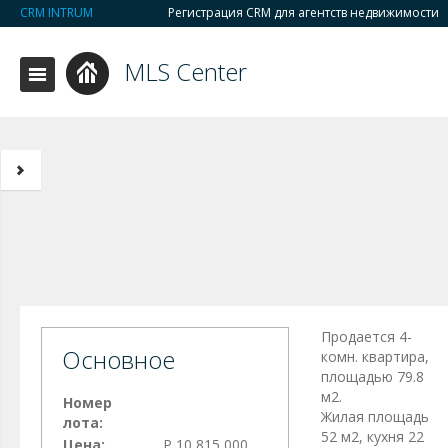
CRM INTRUM
Регистрация CRM для агентств недвижимости
MLS Center
Продается 4-
Основное
комн. квартира,
площадью 79.8
м2.
Номер
Жилая площадь
лота:
52 м2, кухня 22
Цена:
Р 10 815 000