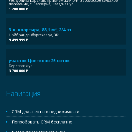
Республика Карелия, Прионежский р-н, Заозерское сельское
поселение, с. Заозерье, Звёздная ул.
1 200 000 Р
3-к. квартира, 88,1 м², 2/4 эт.
Нойбранденбургская ул, 3К1
9 499 999 Р
участок Цветково 25 соток
Березовая ул
3 700 000 Р
Навигация
CRM для агентств недвижимости
Попробовать CRM бесплатно